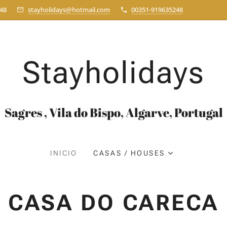
48
stayholidays@hotmail.com
00351-919635248
Stayholidays
Sagres , Vila do Bispo, Algarve, Portugal
INICIO
CASAS / HOUSES
CASA DO CARECA