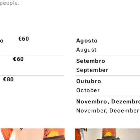
 people.
€60
ço
Agosto
h
August
€60
Setembro
September
€80
Outubro
October
Novembro, Dezembr
November, December