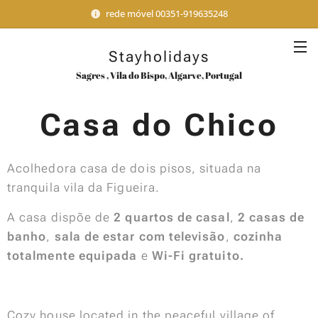
rede móvel 00351-919635248
Stayholidays
Sagres , Vila do Bispo, Algarve, Portugal
Casa do Chico
Acolhedora casa de dois pisos, situada na
tranquila vila da Figueira.
A casa dispõe de
2 quartos de casal
,
2 casas de
banho
,
sala de estar com televisão
,
cozinha
totalmente equipada
e
Wi-Fi gratuito.
Cozy house located in the peaceful village of